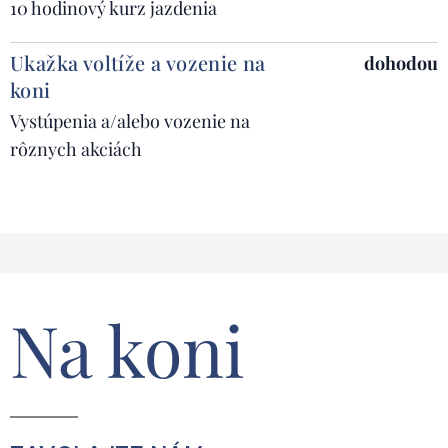
10 hodinový kurz jazdenia
Ukažka voltíže a vozenie na
dohodou
koni
Vystúpenia a/alebo vozenie na
rôznych akciách
Na koni